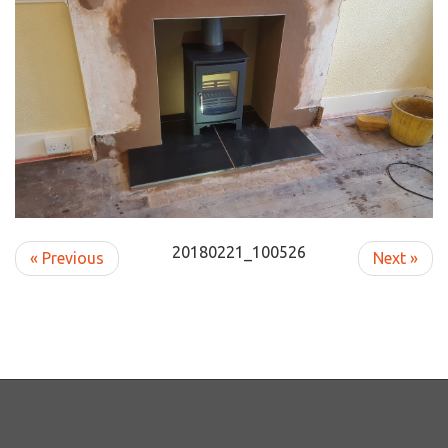
20180221_100526
« Previous
Next »