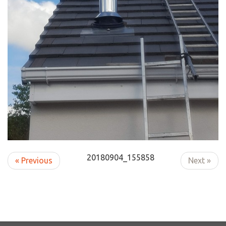
20180904_155858
« Previous
Next »